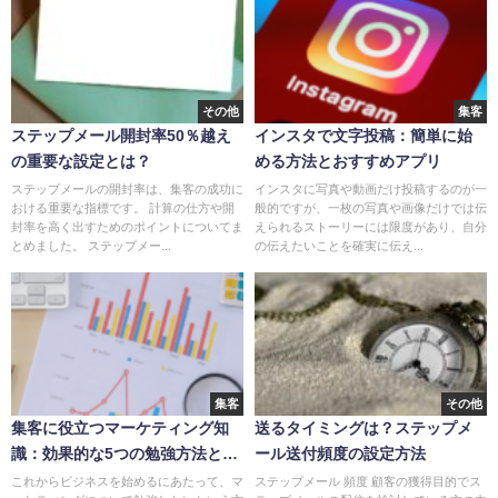
その他
集客
ステップメール開封率50％越え
インスタで文字投稿：簡単に始
の重要な設定とは？
める方法とおすすめアプリ
ステップメールの開封率は、集客の成功に
インスタに写真や動画だけ投稿するのが一
おける重要な指標です。 計算の仕方や開
般的ですが、一枚の写真や画像だけでは伝
封率を高く出すためのポイントについてま
えられるストーリーには限度があり、自分
とめました。 ステップメー...
の伝えたいことを確実に伝え...
集客
その他
集客に役立つマーケティング知
送るタイミングは？ステップメ
識：効果的な5つの勉強方法と
ール送付頻度の設定方法
は？
これからビジネスを始めるにあたって、マ
ステップメール 頻度 顧客の獲得目的でス