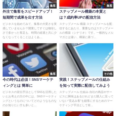
集客
集客
外注で集客をスピードアップ！
ステップメール構築の本質と
短期間で成果を出す方法
は？成約率UPの配信方法
ビジネスを始めてみて、集客の大変さを実
ステップメール 構築 ステップメールを配
感していませんか？開業してすぐは物珍し
信するにあたり、重要なのはステップメー
さで多かった客足も、時間の経過と共に少
ルの構築（シナリオ）です。一般的なメル
なくなってくることはよくあ...
マガとは違い、構築に基づ...
集客
その他
今の時代は必須！SNSマーケテ
実践！ステップメールの仕組み
ィングとは 簡単に
を知って実際に配信してみよう
ビジネスの宣伝手法としてSNSを活用した
ステップメール 仕組み 自社の商品やサー
いとお考えの方の中には、SNSマーケティ
ビスに興味はあるけれどまだ購入に至って
ングというものについてどのようなものな
いない“見込み客”を顧客にするためのマー
のか知りたい方も多いと...
ケティング手法として有...