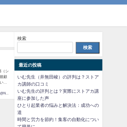
検索
検索
最近の投稿
築（シ
いむ先生（井無田峻）の評判は？ストア
規顧
いき
カ講師の口コミ
いむ先生の評判とは？実際にストアカ講
いむ先生@No.1ストアカ講師･著者
座に参加した声
ひとり起業者の悩みと解決法：成功への
道
時間と労力を節約！集客の自動化につい
て簡単に